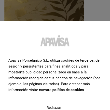
Apavisa Porcelánico S.L. utiliza cookies de terceros, de
sesión y persistentes para fines analíticos y para
mostrarte publicidad personalizada en base a la
Vous souhaitez obtenir plus
información recogida de tus hábitos de navegación (por
ejemplo, las páginas visitadas). Para obtener más
d'informations ou de l'aide
información visite nuestra
política de cookies
sur un produit?
Rechazar
Prenez contact avec l’équipe de spécialistes céramiques dont nous