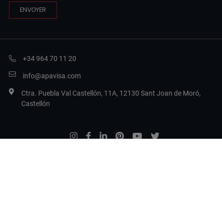
+34 964 70 11 20
info@apavisa.com
Ctra. Puebla Val Castellón, 11A, 12130 Sant Joan de Moró,
Castellón
Legal Terms
Politique de confidentialité
Politique en matière de cookies