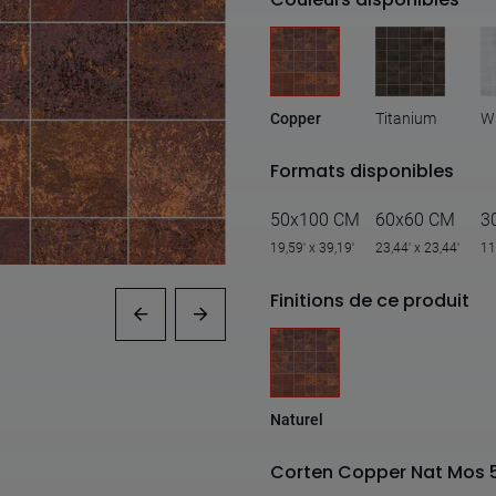
Copper
Titanium
W
Formats disponibles
50x100 CM
60x60 CM
3
19,59' x 39,19'
23,44' x 23,44'
11
Finitions de ce produit
Naturel
Corten Copper Nat Mos 