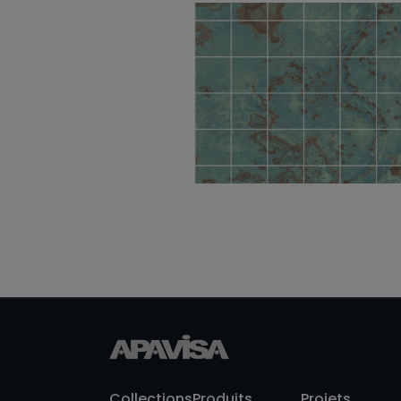
Zinc Green Natural
60X60
Zinc Green Nat Mos
5X5 30X30
Collections
Produits
Projets