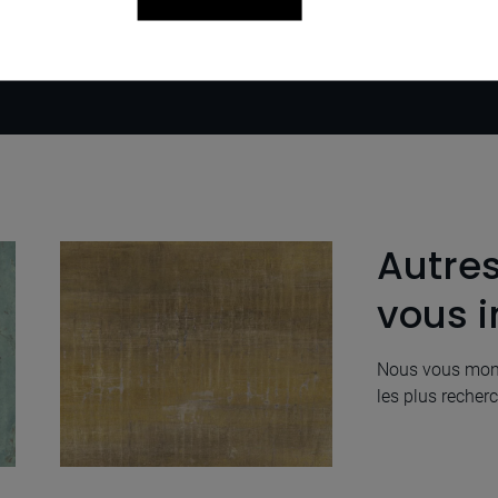
Autre
vous i
Nous vous mont
les plus recherc