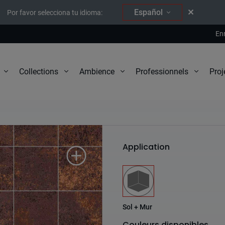
Español
Por favor selecciona tu idioma:
En
Proj
Collections
Ambience
Professionnels
Corten
Application
Sol + Mur
Couleurs disponibles