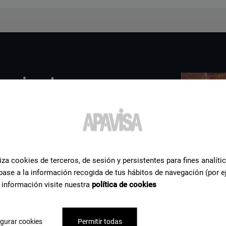
enir plus
e l'aide
céramiques dont nous
iza cookies de terceros, de sesión y persistentes para fines analíti
us apportons notre
base a la información recogida de tus hábitos de navegación (por e
soin pour réaliser votre
 información visite nuestra
política de cookies
gurar cookies
Permitir todas