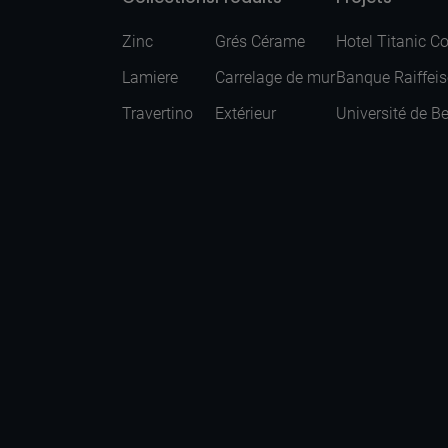
Zinc
Grés Cérame
Hotel Titanic C
Lamiere
Carrelage de mur
Banque Raiffei
Travertino
Extérieur
Université de B