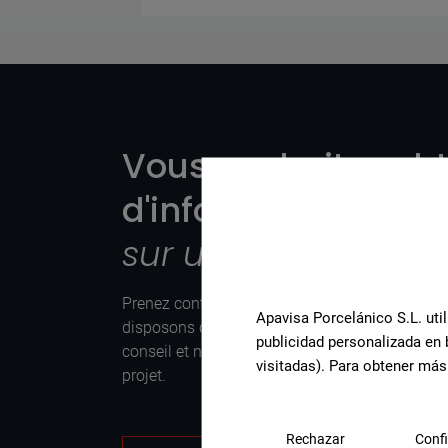
Vous souhaitez obt
d'informations ou d
sur un produit?
Prenez contact avec l’équipe de spécialistes 
Apavisa Porcelánico S.L. util
disposons chez Apavisa Porcelánico. Nous vo
publicidad personalizada en 
conseil et notre aide pour ce dont vous avez be
visitadas). Para obtener más
projet.
Rechazar
Confi