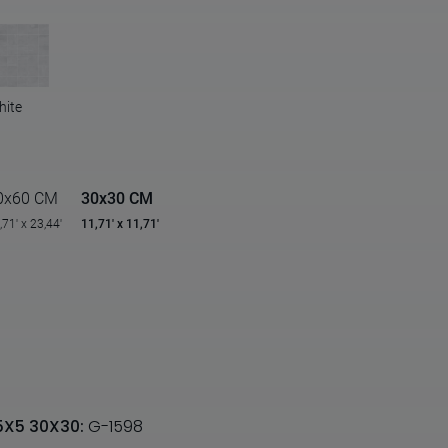
hite
0x60 CM
30x30 CM
,71' x 23,44'
11,71' x 11,71'
5X5 30X30:
G-1598