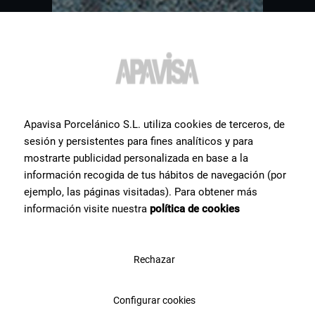
Apavisa Porcelánico S.L. utiliza cookies de terceros, de
sesión y persistentes para fines analíticos y para
mostrarte publicidad personalizada en base a la
información recogida de tus hábitos de navegación (por
ejemplo, las páginas visitadas). Para obtener más
información visite nuestra
política de cookies
Autres
carreaux
pouvant
Rechazar
vous intéresser
Configurar cookies
Nous vous montrons une sélection des produits céramiques les