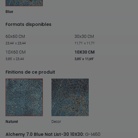
Blue
Formats disponibles
60x60 CM
30x30 CM
23,44' x 23,44'
11,71' x 11,71'
10X60 CM
10X30 CM
3,85' x 23,44'
3,85' x 11,69'
Finitions de ce produit
Naturel
Decor
Alchemy 7.0 Blue Nat List-30 10X30:
G-1460