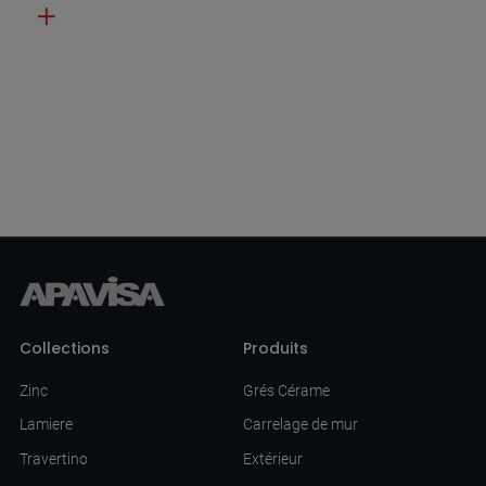
Collections
Produits
Zinc
Grés Cérame
Lamiere
Carrelage de mur
Travertino
Extérieur