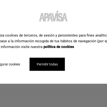
UALCOSA È ANDATO STORTO, FORSE H
SBAGLIATO A SCRIVERE IL NOME DEL
iza cookies de terceros, de sesión y persistentes para fines analíti
PRODOTTO
base a la información recogida de tus hábitos de navegación (por e
 información visite nuestra
política de cookies
Torna all'inizio
gurar cookies
Permitir todas