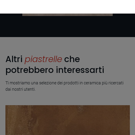
Altri
piastrelle
che
potrebbero interessarti
Ti mostriamo una selezione dei prodotti in ceramica più ricercati
dai nostri utenti.