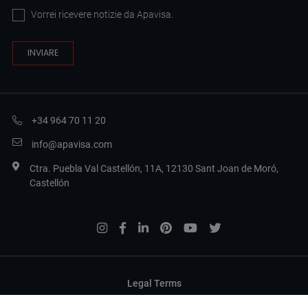
Vorrei ricevere notizie da Apavisa.
+34 964 70 11 20
info@apavisa.com
Ctra. Puebla Val Castellón, 11A, 12130 Sant Joan de Moró,
Castellón
Legal Terms
Politica sulla privacy