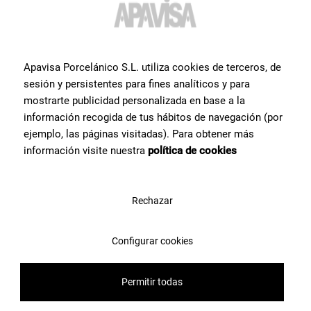
prodotto?
?
Contatta il team di specialisti in piastrelle di Apavisa Porcelánico. Ti
forniremo consulenza e tutte le risposte di cui hai bisogno per
Apavisa Porcelánico S.L. utiliza cookies de terceros, de
realizzare il tuo progetto.
sesión y persistentes para fines analíticos y para
mostrarte publicidad personalizada en base a la
información recogida de tus hábitos de navegación (por
Contattaci
ejemplo, las páginas visitadas). Para obtener más
información visite nuestra
política de cookies
Rechazar
Configurar cookies
Permitir todas