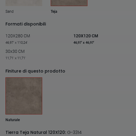
Sand
Teja
Formati disponibili
120X280 CM
120X120 CM
46,97' x 110,24'
46,97' x 46,97'
30x30 CM
11,71' x 11,71'
Finiture di questo prodotto
Naturale
Tierra Teja Natural 120X120:
G-3314