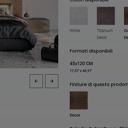
White
Titanium
O
Decor
D
Formati disponibili
45x120 CM
17,57' x 46,97'
Finiture di questo prodot
Decor