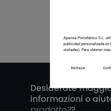
Visualizza la collezione
Apavisa Porcelánico S.L. util
publicidad personalizada en 
visitadas). Para obtener más
Rechazar
Confi
Desiderate maggio
informazioni o aiu
prodotto?
?