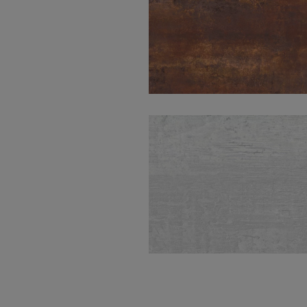
Corten Copper
Natural 30X60
Erosion White
Lappato 60X120