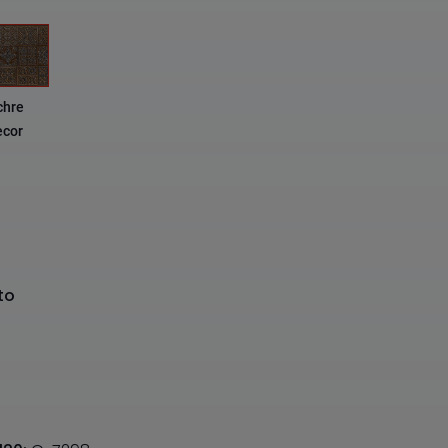
chre
ecor
to