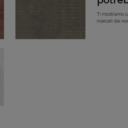
potreb
Ti mostriamo un
ricercati dai nos
Aria Black Decor
25X100