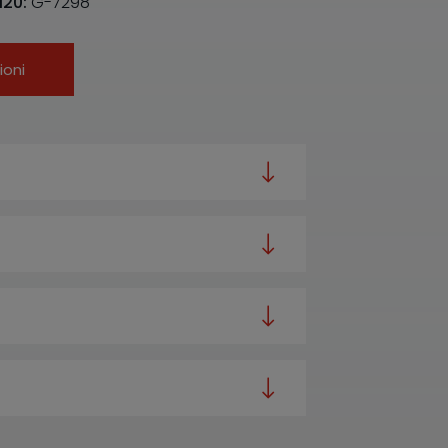
120:
G-7298
ioni