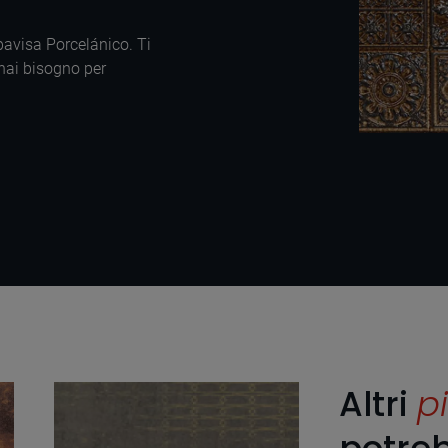
Apavisa Porcelánico. Ti
 hai bisogno per
Altri
pi