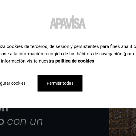
 completa
iza cookies de terceros, de sesión y persistentes para fines analíti
base a la información recogida de tus hábitos de navegación (por e
 información visite nuestra
política de cookies
gurar cookies
Permitir todas
ri
to
con un