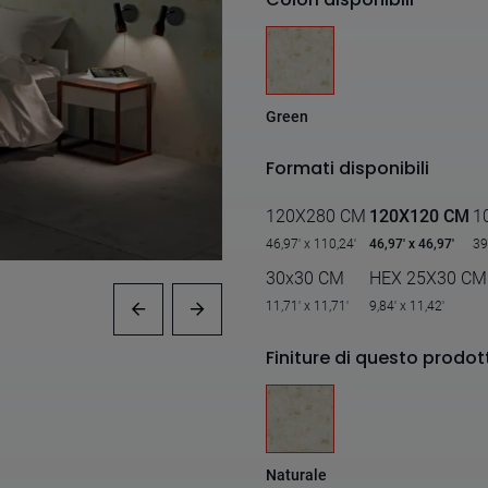
Green
Formati disponibili
120X280 CM
120X120 CM
1
46,97' x 110,24'
46,97' x 46,97'
39
30x30 CM
HEX 25X30 CM
11,71' x 11,71'
9,84' x 11,42'
Finiture di questo prodot
Naturale