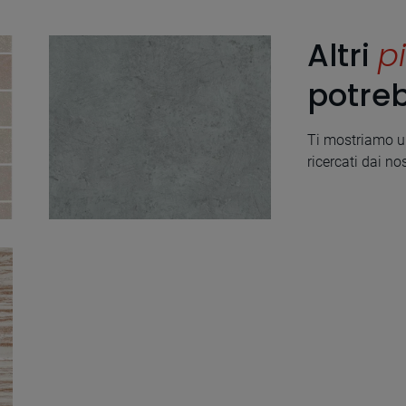
Altri
pi
potreb
Ti mostriamo un
ricercati dai nos
Stucco Blue Natural
50X100