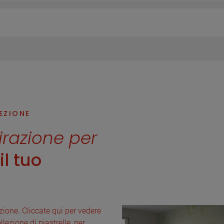
LEZIONE
pirazione per
l tuo
lezione. Cliccate qui per vedere
llezione di piastrelle, per