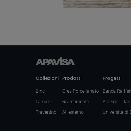
Tacto Gold Decor
50X100
Collezioni
Prodotti
Progetti
Zinc
Gres Porcellanato
Banca Raiffei
Lamiere
Rivestimento
Albergo Titan
Travertino
All'esterno
Università di