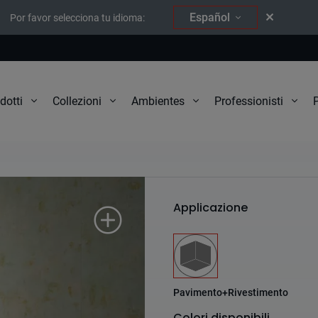
Español
Por favor selecciona tu idioma:
P
dotti
Collezioni
Ambientes
Professionisti
Mood
Applicazione
Pavimento+Rivestimento
Colori disponibili