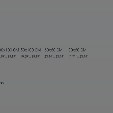
00x100 CM
50x100 CM
60x60 CM
30x60 CM
,19' x 39,19'
19,59' x 39,19'
23,44' x 23,44'
11,71' x 23,44'
to