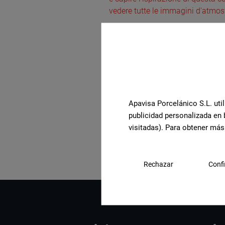
vedere tutte le immagini d'atmos
Apavisa Porcelánico S.L. util
publicidad personalizada en 
Visualizza la collezione
visitadas). Para obtener más
Rechazar
Confi