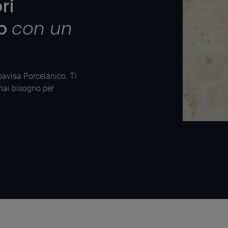
ri
to
con un
Apavisa Porcelánico. Ti
 hai bisogno per