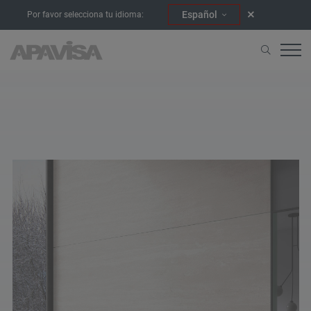
Español
Por favor selecciona tu idioma:
Home
404