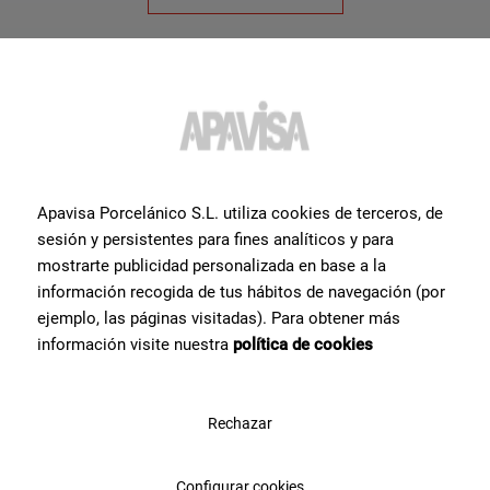
Apavisa Porcelánico S.L. utiliza cookies de terceros, de
sesión y persistentes para fines analíticos y para
mostrarte publicidad personalizada en base a la
información recogida de tus hábitos de navegación (por
Collezioni
Prodotti
ejemplo, las páginas visitadas). Para obtener más
información visite nuestra
política de cookies
Zinc
Gres Porcellanato
Lamiere
Rivestimento
Travertino
All'esterno
Rechazar
Progetti
Risorse
Configurar cookies