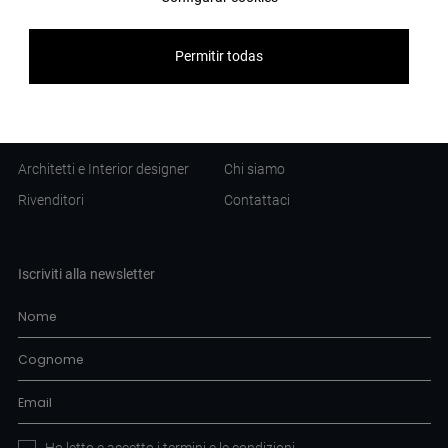
Banca Raiffeisen
Brochure
Albergo Titanic Comfort
Catalogo
Permitir todas
Università di Bergen
Professionisti
Azienda
Architetti e Interior designer
Chi siamo
Rivenditori
Contattaci
Iscriviti alla newsletter