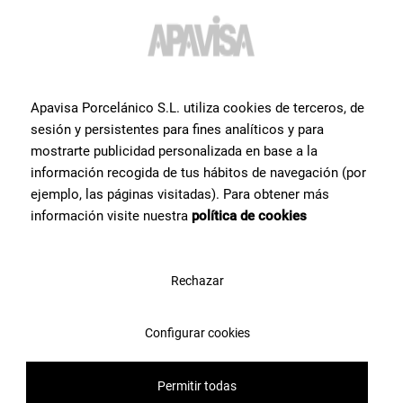
Apavisa Porcelánico S.L. utiliza cookies de terceros, de
sesión y persistentes para fines analíticos y para
mostrarte publicidad personalizada en base a la
información recogida de tus hábitos de navegación (por
ejemplo, las páginas visitadas). Para obtener más
información visite nuestra
política de cookies
Rechazar
Altri
piastrelle
che
potrebbero interessarti
Configurar cookies
Ti mostriamo una selezione dei prodotti in ceramica più ricercati
Permitir todas
dai nostri utenti.