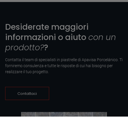
Desiderate maggiori
informazioni o aiuto
con un
prodotto?
?
Contatta il team di specialisti in piastrelle di Apavisa Porcelánico. Ti
forniremo consulenza e tutte le risposte di cui hai bisogno per
realizzare il tuo progetto.
Contattaci