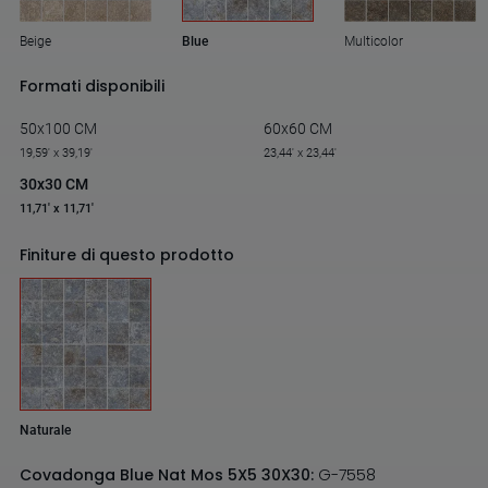
Beige
Blue
Multicolor
Formati disponibili
50x100 CM
60x60 CM
19,59' x 39,19'
23,44' x 23,44'
30x30 CM
11,71' x 11,71'
Finiture di questo prodotto
Naturale
Covadonga Blue Nat Mos 5X5 30X30:
G-7558