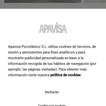
Desiderate maggiori
informazioni o aiuto
con un
Apavisa Porcelánico S.L. utiliza cookies de terceros, de
prodotto?
?
sesión y persistentes para fines analíticos y para
mostrarte publicidad personalizada en base a la
información recogida de tus hábitos de navegación (por
Contatta il team di specialisti in piastrelle di Apavisa Porcelánico. Ti
forniremo consulenza e tutte le risposte di cui hai bisogno per
ejemplo, las páginas visitadas). Para obtener más
realizzare il tuo progetto.
información visite nuestra
política de cookies
Contattaci
Rechazar
Configurar cookies