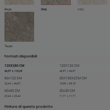
Beige
Grey
Ivory
Taupe
Formati disponibili
120X280 CM
120X120 CM
46,97' x 110,24'
46,97' x 46,97'
60x120 CM
50X100X2CM CM
23,44' x 46,97'
19,59' x 39,19'
60x60 CM
30x30 CM
23,44' x 23,44'
11,71' x 11,71'
Finiture di questo prodotto