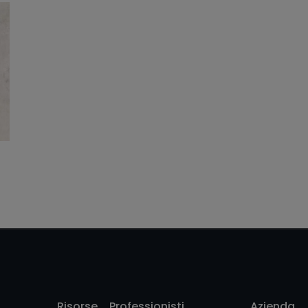
Focus Grey Natural
50X100
Risorse
Professionisti
Azienda