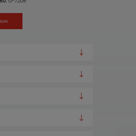
X60:
G-7208
ioni