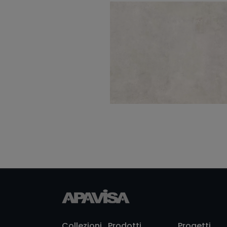
Focus White Natural
60X60
Tierra Sand Natural
120X280
Collezioni
Prodotti
Progetti