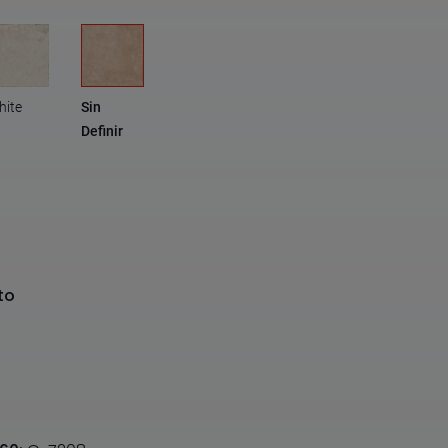
hite
Sin
Definir
to