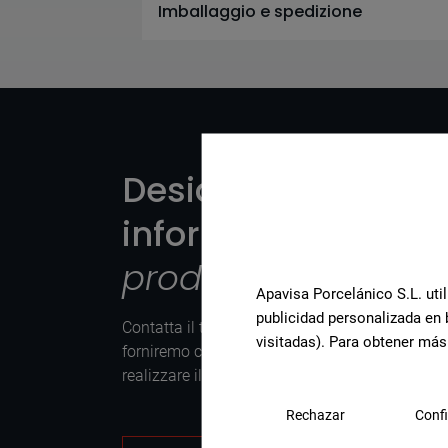
Imballaggio e spedizione
Desiderate maggio
informazioni o aiu
prodotto?
?
Apavisa Porcelánico S.L. util
publicidad personalizada en 
Contatta il team di specialisti in piastrelle di 
visitadas). Para obtener más
forniremo consulenza e tutte le risposte di cui
realizzare il tuo progetto.
Rechazar
Confi