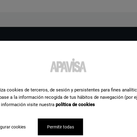
ri
to
con un
iza cookies de terceros, de sesión y persistentes para fines analíti
base a la información recogida de tus hábitos de navegación (por e
Apavisa Porcelánico. Ti
 información visite nuestra
política de cookies
 hai bisogno per
gurar cookies
Permitir todas