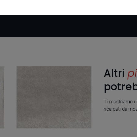
Altri
pi
potreb
Ti mostriamo un
ricercati dai nos