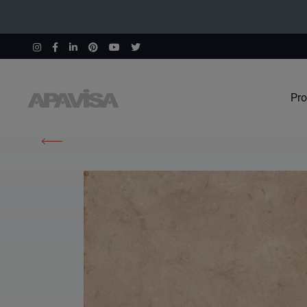
Pro
Home
Prodotti
Argilla Ochre Nonslip 60X60