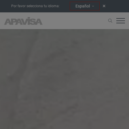
Español
Por favor selecciona tu idioma:
Accueil
Dossiers d'échantillons de carreaux Equinox