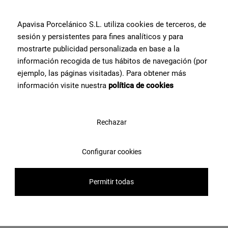
Intarsio Green Natural 100X100
Apavisa Porcelánico S.L. utiliza cookies de terceros, de
Voir le produit
sesión y persistentes para fines analíticos y para
mostrarte publicidad personalizada en base a la
información recogida de tus hábitos de navegación (por
ejemplo, las páginas visitadas). Para obtener más
información visite nuestra
política de cookies
Rechazar
Configurar cookies
Permitir todas
Intarsio Beige Natural 100X100
Voir le produit