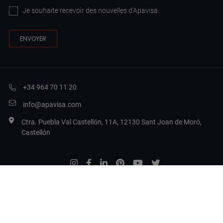
Je souhaite recevoir des nouvelles d'Apavisa.
+34 964 70 11 20
info@apavisa.com
Ctra. Puebla Val Castellón, 11A, 12130 Sant Joan de Moró,
Castellón
Legal Terms
Politique de confidentialité