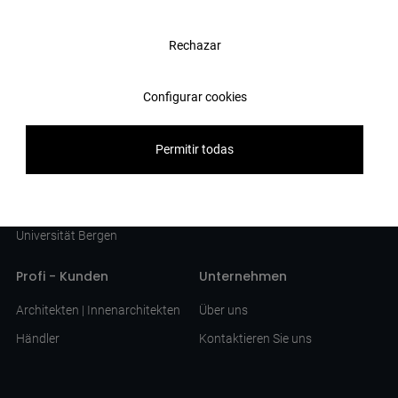
Kollektionen
Produkte
Rechazar
Zinc
Porzellanfliesen
Lamiere
Verkleidung
Configurar cookies
Travertino
Außerhalb
Projekte
Download
Permitir todas
Hotel Titanic Comfort
Kataloge
Raiffeisenbank
Broschüre
Universität Bergen
Profi - Kunden
Unternehmen
Architekten | Innenarchitekten
Über uns
Händler
Kontaktieren Sie uns