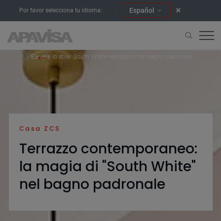
Español
Por favor selecciona tu idioma:
Home
Progetti
Elevare lo stile: South White Hexagons nel bagno padronale
Casa ZCS
Terrazzo contemporaneo:
la magia di "South White"
nel bagno padronale