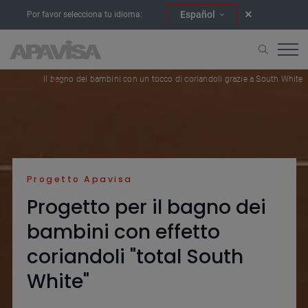
Español
Por favor selecciona tu idioma:
Home
Progetti
Il bagno dei bambini con un tocco di coriandoli grazie a South White
Progetto Apavisa
Progetto per il bagno dei
bambini con effetto
coriandoli "total South
White"