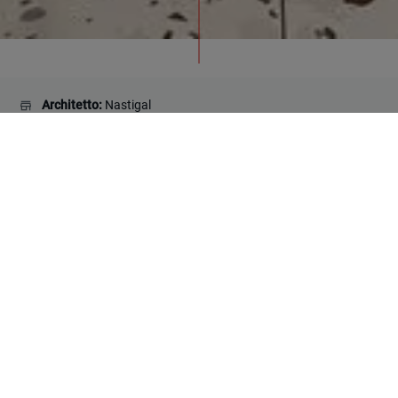
Architetto:
Nastigal
Paese:
Complesso residenziale Alexandrisky Mayak
Collezioni impiegate:
South White