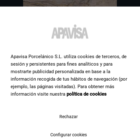
Apavisa Porcelánico S.L. utiliza cookies de terceros, de
sesión y persistentes para fines analíticos y para
mostrarte publicidad personalizada en base a la
información recogida de tus hábitos de navegación (por
Altri
piastrelle
che
ejemplo, las páginas visitadas). Para obtener más
potrebbero interessarti
información visite nuestra
política de cookies
Ti mostriamo una selezione dei prodotti in ceramica più ricercati
dai nostri utenti.
Rechazar
Configurar cookies