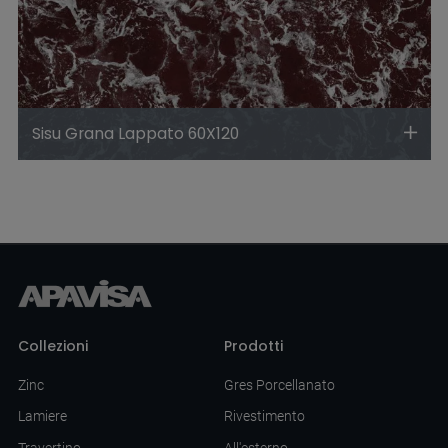
Sisu Grana Lappato 60X120
Collezioni
Prodotti
Zinc
Gres Porcellanato
Lamiere
Rivestimento
Travertino
All'esterno