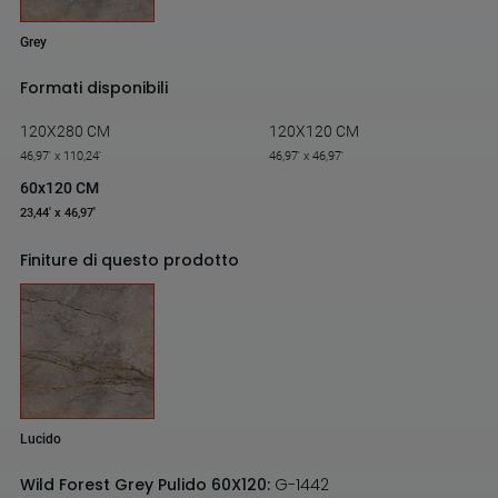
Grey
Formati disponibili
120X280 CM
120X120 CM
46,97' x 110,24'
46,97' x 46,97'
60x120 CM
23,44' x 46,97'
Finiture di questo prodotto
Lucido
Wild Forest Grey Pulido 60X120:
G-1442