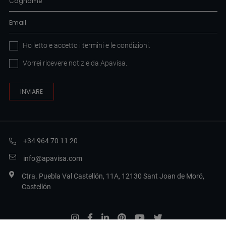
Ho letto e accetto i
termini e le condizioni
.
Vorrei ricevere notizie da Apavisa.
+34 964 70 11 20
info@apavisa.com
Ctra. Puebla Val Castellón, 11A, 12130 Sant Joan de Moró,
Castellón