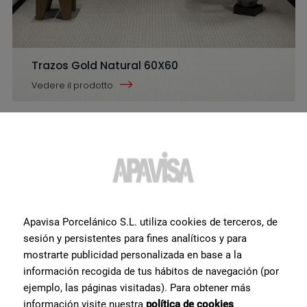
Trazos Gold Natural 60X60
Vedere il prodotto
Trazos Black Natural 60X60
Vedere il prodotto
Apavisa Porcelánico S.L. utiliza cookies de terceros, de
Trazos Gold Natural 60X60
sesión y persistentes para fines analíticos y para
mostrarte publicidad personalizada en base a la
Vedere il prodotto
información recogida de tus hábitos de navegación (por
Trazos Ivory Natural 60X60
ejemplo, las páginas visitadas). Para obtener más
información visite nuestra
política de cookies