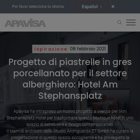
Español
Por favor selecciona tu idioma:
Ispirazione
08 febbraio 2021
Progetto di piastrelle in gres
porcellanato per il settore
alberghiero: Hotel Am
Stephansplatz
Apavisa ha intrapreso un nuovo progetto a Vienna per l'Am
Stephansplatz Hotel per trasformare questo boutique hotel in uno
spazio di benessere e design contemporaneo.
Il team di architetti dello Studio Archiguards ZT Gmbh ha curato la
progettazione di questo spazio accogliente e ha privilegiato la