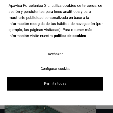
Apavisa Porcelánico S.L. utiliza cookies de terceros, de
sesión y persistentes para fines analíticos y para
POST RECENTI
mostrarte publicidad personalizada en base a la
Scopri
le ultime novità
in
información recogida de tus hábitos de navegación (por
fatto di prodotti e design.
ejemplo, las páginas visitadas). Para obtener más
información visite nuestra
política de cookies
Rechazar
Configurar cookies
Permitir todas