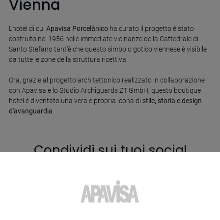
Vienna
L'hotel di cui
Apavisa Porcelánico
ha curato il progetto è stato
costruito nel 1956 nelle immediate vicinanze della Cattedrale di
Santo Stefano tant'è che questo simbolo gotico viennese è visibile
da tutte le zone della struttura ricettiva.
Ora, grazie al progetto architettonico realizzato in collaborazione
con Apavisa e lo Studio Archiguards ZT GmbH, questo boutique
hotel è diventato una vera e propria icona di
stile, storia e design
d'avanguardia
.
Condividi sui tuoi social
network