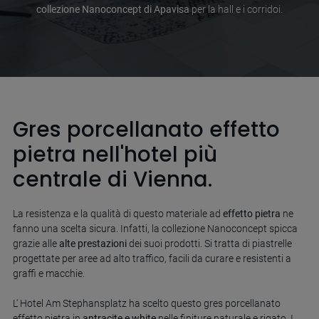
collezione Nanoconcept di Apavisa
per la hall e i corridoi.
Gres porcellanato effetto
pietra nell'hotel più
centrale di Vienna.
La resistenza e la qualità di questo materiale ad
effetto pietra
ne
fanno una scelta sicura. Infatti, la collezione Nanoconcept spicca
grazie alle
alte prestazioni
dei suoi prodotti. Si tratta di piastrelle
progettate per aree ad alto traffico, facili da curare e resistenti a
graffi e macchie.
L' Hotel Am Stephansplatz ha scelto questo gres porcellanato
effetto pietra in
antracite e white
nelle finiture naturale e rigato. I