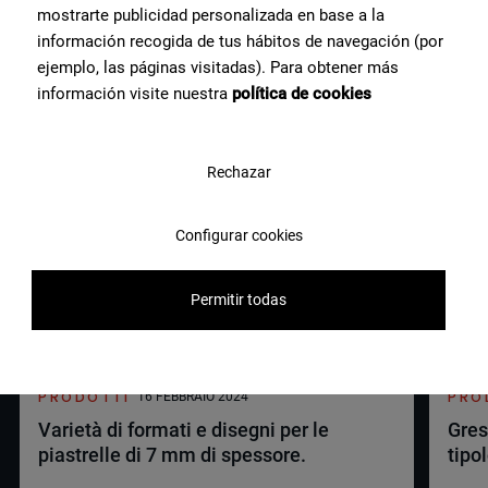
mostrarte publicidad personalizada en base a la
información recogida de tus hábitos de navegación (por
ejemplo, las páginas visitadas). Para obtener más
información visite nuestra
política de cookies
Rechazar
Configurar cookies
Permitir todas
PRODOTTI
PRO
16 FEBBRAIO 2024
Varietà di formati e disegni per le
Gres
piastrelle di 7 mm di spessore.
tipo