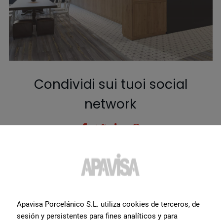
Condividi sui tuoi social
network
POST RECENTI
Scopri
le ultime novità
in
Apavisa Porcelánico S.L. utiliza cookies de terceros, de
fatto di prodotti e design.
sesión y persistentes para fines analíticos y para