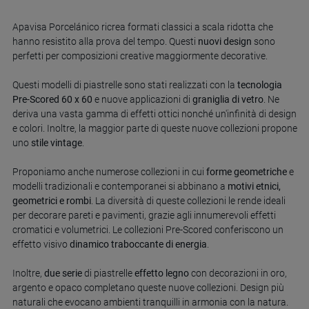
Apavisa Porcelánico ricrea formati classici a scala ridotta che
hanno resistito alla prova del tempo. Questi
nuovi design
sono
perfetti per composizioni creative maggiormente decorative.
Questi modelli di piastrelle sono stati realizzati con la
tecnologia
Pre-Scored 60 x 60
e nuove applicazioni di
graniglia di vetro
. Ne
deriva una vasta gamma di effetti ottici nonché un'infinità di design
e colori. Inoltre, la maggior parte di queste nuove collezioni propone
uno
stile vintage
.
Proponiamo anche numerose collezioni in cui
forme geometriche
e
modelli tradizionali e contemporanei si abbinano a
motivi etnici,
geometrici e rombi
. La diversità di queste collezioni le rende ideali
per decorare pareti e pavimenti, grazie agli innumerevoli effetti
cromatici e volumetrici. Le collezioni Pre-Scored conferiscono un
effetto visivo
dinamico traboccante di energia
.
Inoltre,
due serie
di piastrelle
effetto legno
con decorazioni in oro,
argento e opaco completano queste nuove collezioni. Design più
naturali che evocano ambienti tranquilli in armonia con la natura.