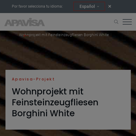
Español
Por favor selecciona tu idioma:
Home
Projekte
Wohnprojekt mit Feinsteinzeugfliesen Borghini White
Apavisa-Projekt
Wohnprojekt mit
Feinsteinzeugfliesen
Borghini White