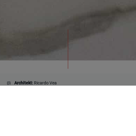
Architekt:
Ricardo Vea
Koordinierung:
Adriana Azpiroz
Land:
Spain
Verwendete Kollektionen:
Borghini White Polished
120x120cm