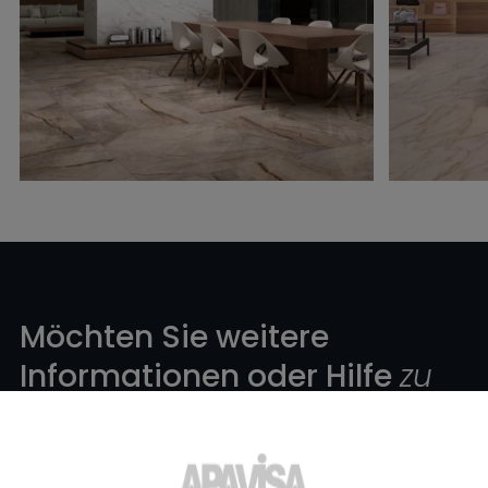
Möchten Sie weitere
Informationen oder Hilfe
zu
einem Produkt?
?
Setzen Sie sich mit unserem Keramikexpertenteam von Apavisa
Porcelánico in Verbindung. Wir beraten Sie gerne und helfen Ihnen