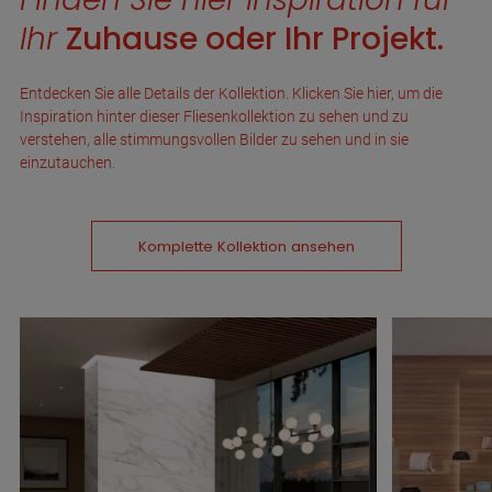
Ihr
Zuhause oder Ihr Projekt.
Entdecken Sie alle Details der Kollektion. Klicken Sie hier, um die
Inspiration hinter dieser Fliesenkollektion zu sehen und zu
verstehen, alle stimmungsvollen Bilder zu sehen und in sie
einzutauchen.
Komplette Kollektion ansehen