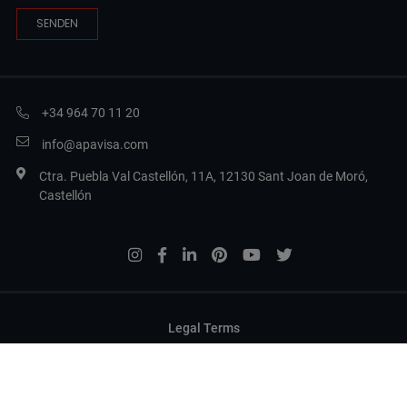
+34 964 70 11 20
info@apavisa.com
Ctra. Puebla Val Castellón, 11A, 12130 Sant Joan de Moró,
Castellón
Legal Terms
Datenschutzbestimmungen
Cookies