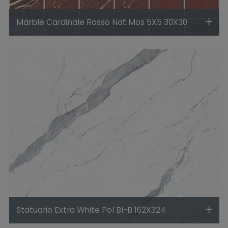
Marble Cardinale Rosso Nat Mos 5X5 30X30
Statuario Extra White Pol Bl-B 162X324