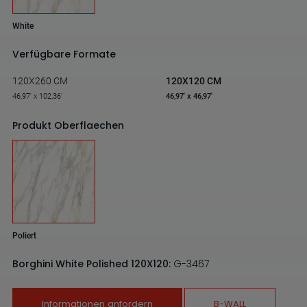
White
Verfügbare Formate
120X260 CM
120X120 CM
46,97' x 102,36'
46,97' x 46,97'
Produkt Oberflaechen
Poliert
Borghini White Polished 120X120:
G-3467
Informationen anfordern
B-WALL