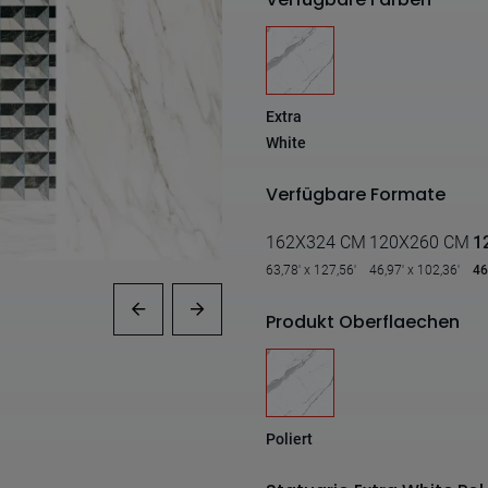
Extra
White
Verfügbare Formate
162X324 CM
120X260 CM
1
63,78' x 127,56'
46,97' x 102,36'
46
Produkt Oberflaechen
Poliert