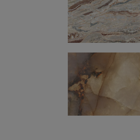
Orobico Red Natural
60X120
Lumen Ambar
Polished 120X120