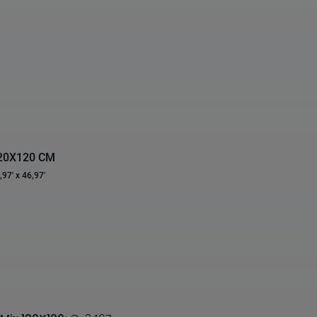
20X120 CM
,97' x 46,97'