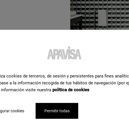
nsehen
iza cookies de terceros, de sesión y persistentes para fines analíti
base a la información recogida de tus hábitos de navegación (por e
 información visite nuestra
política de cookies
re
 Hilfe
zu
gurar cookies
Permitir todas