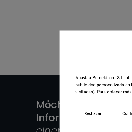
Komplette Kollektion a
Apavisa Porcelánico S.L. util
publicidad personalizada en 
visitadas). Para obtener más
Möchten Sie weite
Informationen oder
Rechazar
Confi
einem Produkt?
?