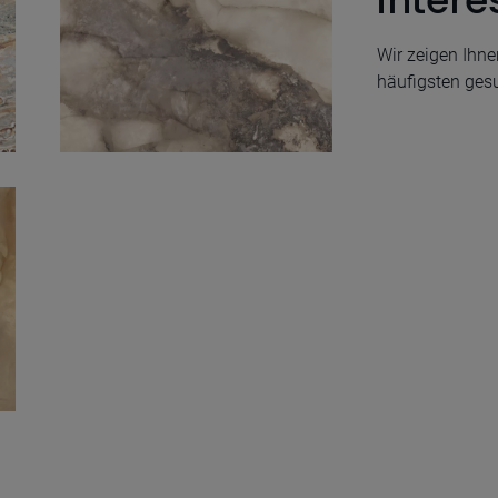
intere
Wir zeigen Ihn
häufigsten ges
Lumen Ivory
Polished 120X280