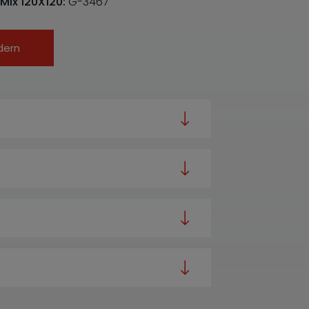
 Mix 120X120:
G-3467
dern