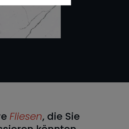
re
Fliesen
, die Sie