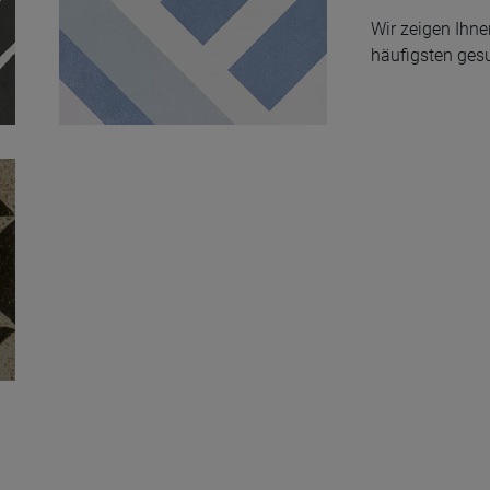
Wir zeigen Ihn
häufigsten ges
Encaustic Cross
Decor Lappato
30X30