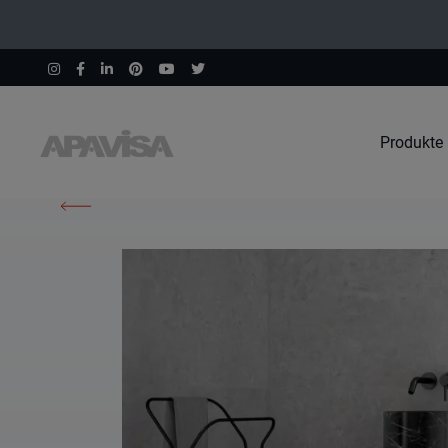
Produkte
Home
Produkte
Starline White Natural Hexagon Hex 25X30