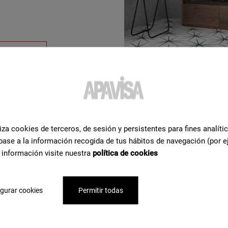
nsehen
iza cookies de terceros, de sesión y persistentes para fines analíti
base a la información recogida de tus hábitos de navegación (por e
 información visite nuestra
política de cookies
re
 Hilfe
zu
gurar cookies
Permitir todas