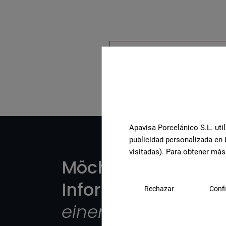
Komplette Kollektion a
Apavisa Porcelánico S.L. util
publicidad personalizada en 
visitadas). Para obtener más
Möchten Sie weite
Informationen oder
Rechazar
Confi
einem Produkt?
?