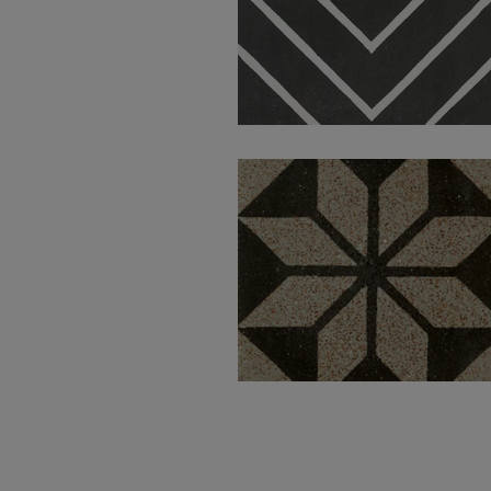
Encaustic Coal
Decor Lappato
30X30
Hydraulic
Patchwork Natural
30X30