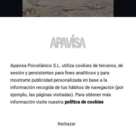
Weitere
Fliesen
, die Sie
Apavisa Porcelánico S.L. utiliza cookies de terceros, de
interessieren könnten
sesión y persistentes para fines analíticos y para
mostrarte publicidad personalizada en base a la
información recogida de tus hábitos de navegación (por
Wir zeigen Ihnen eine Auswahl der von unseren Nutzern am
häufigsten gesuchten Keramikprodukte.
ejemplo, las páginas visitadas). Para obtener más
información visite nuestra
política de cookies
Rechazar