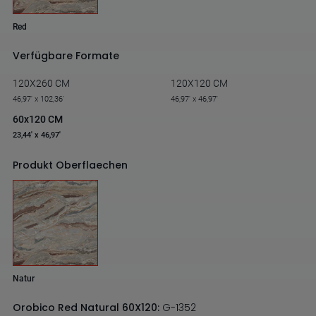
Red
Verfügbare Formate
120X260 CM
120X120 CM
46,97' x 102,36'
46,97' x 46,97'
60x120 CM
23,44' x 46,97'
Produkt Oberflaechen
Natur
Orobico Red Natural 60X120:
G-1352