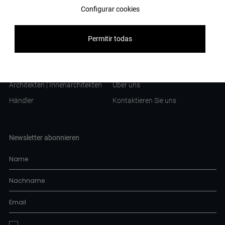
Configurar cookies
Hotel Titanic Comfort
Kataloge
Raiffeisenbank
Broschüre
Permitir todas
Universität Bergen
Profi - Kunden
Unternehmen
Architekten | Innenarchitekten
Über uns
Händler
Kontaktieren Sie uns
Newsletter abonnieren