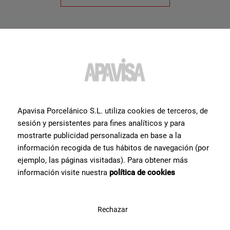
Apavisa Porcelánico S.L. utiliza cookies de terceros, de
sesión y persistentes para fines analíticos y para
mostrarte publicidad personalizada en base a la
Kollektionen
Produkte
información recogida de tus hábitos de navegación (por
ejemplo, las páginas visitadas). Para obtener más
Zinc
Porzellanfliesen
información visite nuestra
política de cookies
Lamiere
Verkleidung
Travertino
Außerhalb
Rechazar
Projekte
Download