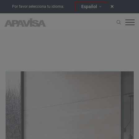
Español
Por favor selecciona tu idioma:
Home
404