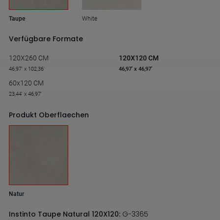
Taupe
White
Verfügbare Formate
120X260 CM
120X120 CM
46,97' x 102,36'
46,97' x 46,97'
60x120 CM
23,44' x 46,97'
Produkt Oberflaechen
Natur
Instinto Taupe Natural 120X120:
G-3365