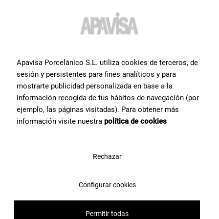
Informationen oder Hilfe
zu
einem Produkt?
?
Setzen Sie sich mit unserem Keramikexpertenteam von Apavisa
Porcelánico in Verbindung. Wir beraten Sie gerne und helfen Ihnen
Apavisa Porcelánico S.L. utiliza cookies de terceros, de
bei allem, was Sie für Ihr Projekt benötigen.
sesión y persistentes para fines analíticos y para
mostrarte publicidad personalizada en base a la
información recogida de tus hábitos de navegación (por
Kontaktieren Sie uns
ejemplo, las páginas visitadas). Para obtener más
información visite nuestra
política de cookies
Rechazar
Configurar cookies
Permitir todas