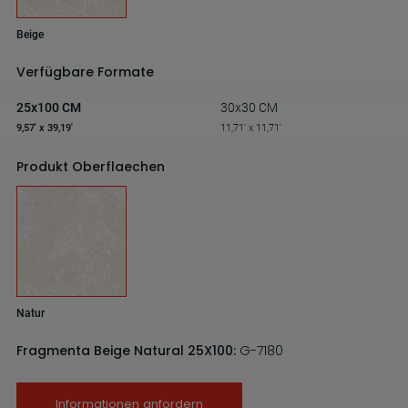
Beige
Verfügbare Formate
25x100 CM
30x30 CM
9,57' x 39,19'
11,71' x 11,71'
Produkt Oberflaechen
Natur
Fragmenta Beige Natural 25X100:
G-7180
Informationen anfordern