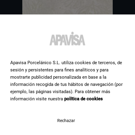
Apavisa Porcelánico S.L. utiliza cookies de terceros, de
sesión y persistentes para fines analíticos y para
mostrarte publicidad personalizada en base a la
Weitere
Fliesen
, die Sie
información recogida de tus hábitos de navegación (por
ejemplo, las páginas visitadas). Para obtener más
interessieren könnten
información visite nuestra
política de cookies
Wir zeigen Ihnen eine Auswahl der von unseren Nutzern am
häufigsten gesuchten Keramikprodukte.
Rechazar