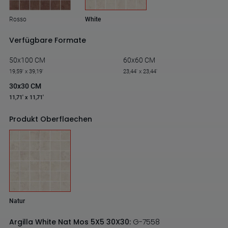
Rosso
White
Verfügbare Formate
50x100 CM
60x60 CM
19,59' x 39,19'
23,44' x 23,44'
30x30 CM
11,71' x 11,71'
Produkt Oberflaechen
Natur
Argilla White Nat Mos 5X5 30X30:
G-7558