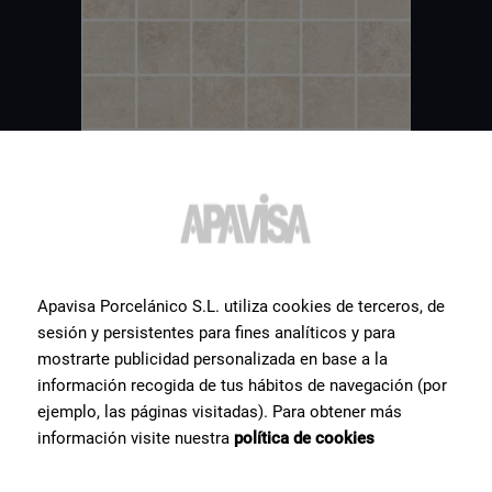
Apavisa Porcelánico S.L. utiliza cookies de terceros, de
sesión y persistentes para fines analíticos y para
Weitere
Fliesen
, die Sie
mostrarte publicidad personalizada en base a la
información recogida de tus hábitos de navegación (por
interessieren könnten
ejemplo, las páginas visitadas). Para obtener más
información visite nuestra
política de cookies
Wir zeigen Ihnen eine Auswahl der von unseren Nutzern am
häufigsten gesuchten Keramikprodukte.