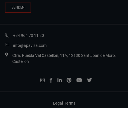
+34 964 70 11 20
info@apavisa.com
Ctra. Puebla Val Castellón, 11A, 12130 Sant Joan de Moró,
Castellón
Legal Terms
Datenschutzbestimmungen
Cookies