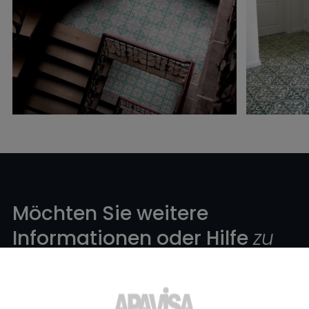
Möchten Sie weitere
Informationen oder Hilfe
zu
einem Produkt?
?
Setzen Sie sich mit unserem Keramikexpertenteam von Apavisa
Porcelánico in Verbindung. Wir beraten Sie gerne und helfen Ihnen